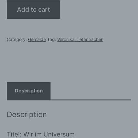
Veronika
Add to cart
Tiefenbacher
-
Wir
Category:
Gemälde
Tag:
Veronika Tiefenbacher
im
Universum
Preis:
1750,-
€
quantity
Description
Description
Titel: Wir im Universum