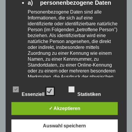
a) personenbezogene Daten
Veronika Tiefenbacher –
Personenbezogene Daten sind alle
Wurzelklang der Erde: 1250,- €
Informationen, die sich auf eine
identifizierte oder identifizierbare natürliche
€
1250,00
Person (im Folgenden „betroffene Person")
beziehen. Als identifizierbar wird eine
natürliche Person angesehen, die direkt
Add to cart
oder indirekt, insbesondere mittels
Zuordnung zu einer Kennung wie einem
Namen, zu einer Kennnummer, zu
Standortdaten, zu einer Online-Kennung
oder zu einem oder mehreren besonderen
Merkmalen, die Ausdruck der physischen,
physiologischen, genetischen,
psychischen, wirtschaftlichen, kulturellen
Essenziell
Statistiken
oder sozialen Identität dieser natürlichen
Person sind, identifiziert werden kann.
✓ Akzeptieren
b) betroffene Person
Betroffene Person ist jede identifizierte oder
identifizierbare natürliche Person, deren
Auswahl speichern
personenbezogene Daten von dem für die