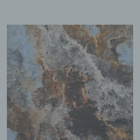
Markierung gespeicherter
personenbezogener Daten mit dem Ziel,
ihre künftige Verarbeitung einzuschränken.
e) Profiling
Profiling ist jede Art der automatisierten
Verarbeitung personenbezogener Daten,
die darin besteht, dass diese
personenbezogenen Daten verwendet
werden, um bestimmte persönliche
Aspekte, die sich auf eine natürliche
Person beziehen, zu bewerten,
insbesondere, um Aspekte bezüglich
Arbeitsleistung, wirtschaftlicher Lage,
Gesundheit, persönlicher Vorlieben,
Interessen, Zuverlässigkeit, Verhalten,
Aufenthaltsort oder Ortswechsel dieser
natürlichen Person zu analysieren oder
vorherzusagen.
f) Pseudonymisierung
Pseudonymisierung ist die Verarbeitung